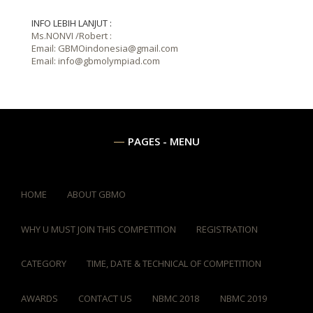
INFO LEBIH LANJUT :
Ms.NONVI /Robert :
Email: GBMOindonesia@gmail.com
Email: info@gbmolympiad.com
PAGES - MENU
HOME
ABOUT GBMO
WHY U MUST JOIN THIS COMPETITION
REGISTRATION
CATEGORY
TIME, DATE & TECHNICAL OF COMPETITION
AWARDS
CONTACT US
NBMC 2018
NBMC 2019