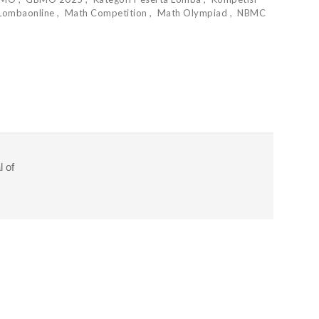
Lombaonline
Math Competition
Math Olympiad
NBMC
l of