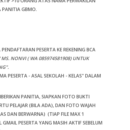
KTIF >10 ORANG ATAS NAMA PERWAKILAN
 PANITIA GBMO.
PENDAFTARAN PESERTA KE REKENING BCA
 MS. NONVI ( WA 085974581908) UNTUK
G".
MA PESERTA - ASAL SEKOLAH - KELAS"
DALAM
DIBERIKAN PANITIA, SIAPKAN FOTO
BUKTI
RTU PELAJAR
(BILA ADA)
,
DAN
FOTO WAJAH
ELAS DAN BERWARNA)
(TIAP FILE MAX 1
L GMAIL PESERTA YANG MASIH AKTIF SEBELUM